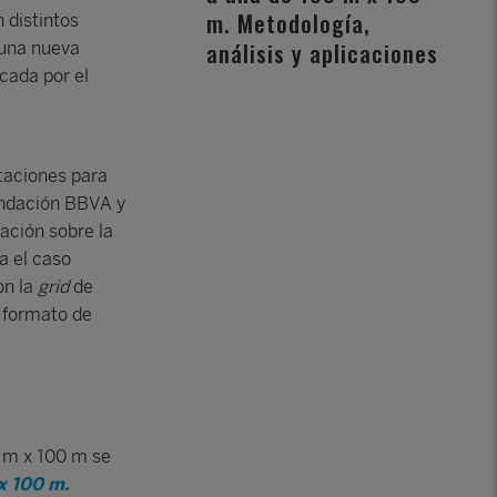
m. Metodología,
 distintos
análisis y aplicaciones
 una nueva
cada por el
taciones para
Fundación BBVA y
mación sobre la
a el caso
on la
grid
de
e formato de
 m x 100 m se
 x 100 m.