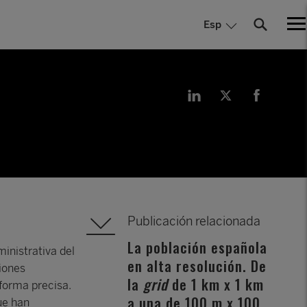
Esp
Publicación relacionada
La población española
inistrativa del
en alta resolución. De
siones
la
grid
de 1 km x 1 km
 forma precisa.
a una de 100 m x 100
ue han