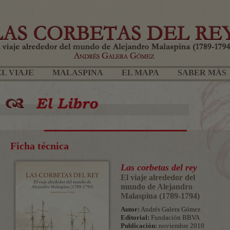
EL VIAJE
MALASPINA
EL MAPA
SABER MÁS
EL VIAJE
MALASPINA
EL MAPA
SABER MÁS
Ficha técnica
Las corbetas del rey
El viaje alrededor del
mundo de Alejandro
Malaspina (1789-1794)
Autor:
Andrés Galera Gómez
Editorial:
Fundación BBVA
Publicación:
noviembre 2010