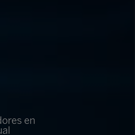
dores en
ual