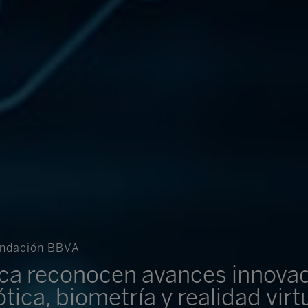
Fundación BBVA
ica reconocen avances innova
bótica, biometría y realidad virt