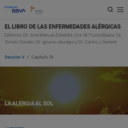
EL LIBRO DE LAS ENFERMEDADES ALÉRGICAS
Editores: Dr. José Manuel Zubeldia, Dra. M.ª Luisa Baeza, Dr.
Tomás Chivato, Dr. Ignacio Jáuregui y Dr. Carlos J. Senent
Sección V
/
Capítulo 19
LA ALERGIA AL SOL