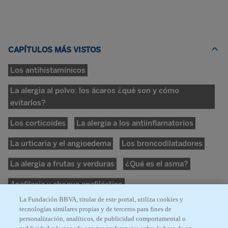
CAPÍTULOS MÁS VISTOS
Los antihistamínicos
La alergia al polvo: los ácaros ¿qué son y cómo
evitarlos?
Los corticoides
La alergia a los antiinflamatorios
La urticaria y el angioedema
Los broncodilatadores
La alergia a frutas y verduras
¿Qué es el asma?
Anafilaxia y choque anafiláctico
La Fundación BBVA, titular de este portal, utiliza cookies y
tecnologías similares propias y de terceros para fines de
personalización, analíticos, de publicidad comportamental o