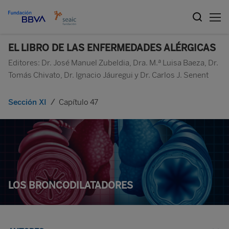
EL LIBRO DE LAS ENFERMEDADES ALÉRGICAS
Editores: Dr. José Manuel Zubeldia, Dra. M.ª Luisa Baeza, Dr.
Tomás Chivato, Dr. Ignacio Jáuregui y Dr. Carlos J. Senent
Sección XI
/
Capítulo 47
LOS BRONCODILATADORES