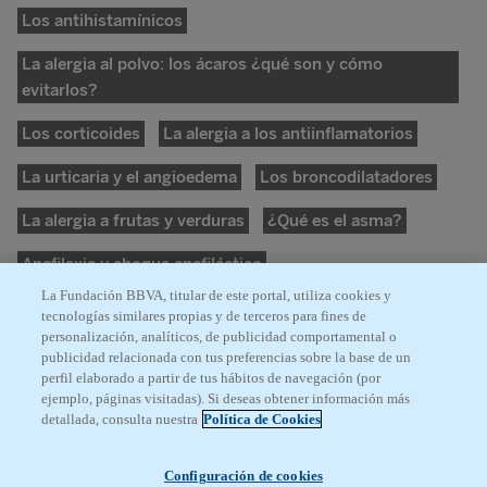
Los antihistamínicos
La alergia al polvo: los ácaros ¿qué son y cómo
evitarlos?
Los corticoides
La alergia a los antiinflamatorios
La urticaria y el angioedema
Los broncodilatadores
La alergia a frutas y verduras
¿Qué es el asma?
Anafilaxia y choque anafiláctico
La Fundación BBVA, titular de este portal, utiliza cookies y
tecnologías similares propias y de terceros para fines de
personalización, analíticos, de publicidad comportamental o
publicidad relacionada con tus preferencias sobre la base de un
perfil elaborado a partir de tus hábitos de navegación (por
ejemplo, páginas visitadas). Si deseas obtener información más
© Fundación BBVA,
detallada, consulta nuestra
Política de Cookies
2026
.
Configuración de cookies