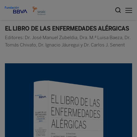
EL LIBRO DE LAS ENFERMEDADES ALÉRGICAS
Editores: Dr. José Manuel Zubeldia, Dra. M.ª Luisa Baeza, Dr.
Tomás Chivato, Dr. Ignacio Jáuregui y Dr. Carlos J. Senent