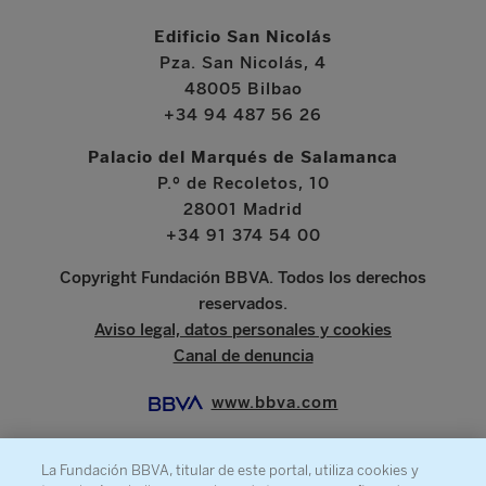
Edificio San Nicolás
Pza. San Nicolás, 4
48005 Bilbao
+34 94 487 56 26
Palacio del Marqués de Salamanca
P.º de Recoletos, 10
28001 Madrid
+34 91 374 54 00
Copyright Fundación BBVA. Todos los derechos
reservados.
Aviso legal, datos personales y cookies
Canal de denuncia
www.bbva.com
La Fundación BBVA, titular de este portal, utiliza cookies y