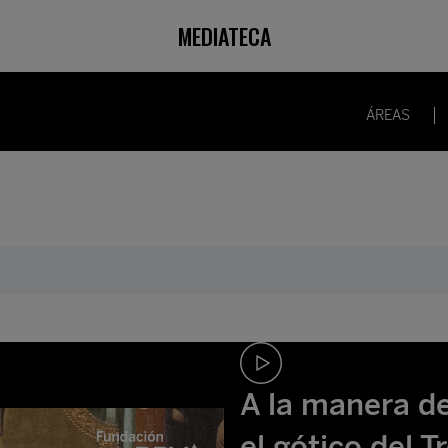
MEDIATECA
ÁREAS
A la manera de 
el gótico del 