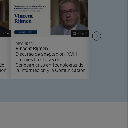
05:49
00:06:02
DISCURSO
DISCURSO
Vincent Rijmen
Unsuk Chin
Discurso de aceptación: XVIII
Discurso de ace
Premios Fronteras del
Premios Fronter
de
Conocimiento en Tecnologías de
Conocimiento e
ión
la Información y la Comunicación