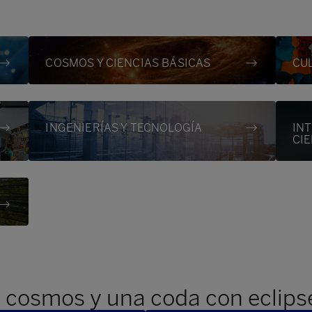
COSMOS Y CIENCIAS BÁSICAS
CU
INGENIERÍAS Y TECNOLOGÍA
INT
CI
l cosmos y una coda con eclips