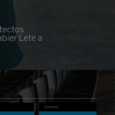
itectos
abier Lete a
Concierto