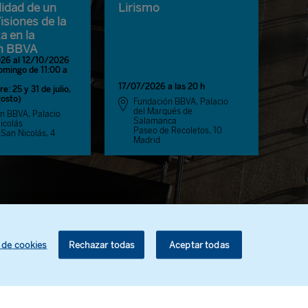
lidad de un
Lirismo
siones de la
a en la
n BBVA
26 al 12/10/2026
omingo de 11:00 a
17/07/2026 a las 20 h
re: 25 y 31 de julio,
gosto)
Fundación BBVA, Palacio
del Marqués de
n BBVA, Palacio
Salamanca
icolás
Paseo de Recoletos, 10
 San Nicolás, 4
Madrid
 de cookies
Rechazar todas
Aceptar todas