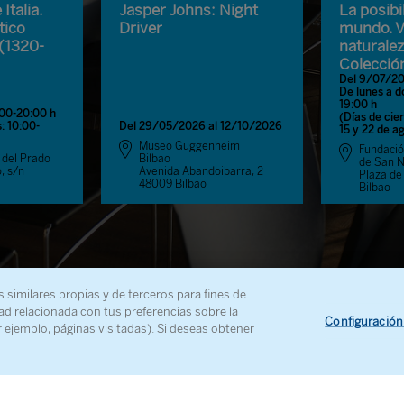
Italia.
Jasper Johns: Night
La posibi
tico
Driver
mundo. Vi
(1320-
naturalez
Colecció
Del 9/07/20
De lunes a d
19:00 h
:00-20:00 h
(Días de cier
: 10:00-
Del 29/05/2026 al 12/10/2026
15 y 22 de a
Museo Guggenheim
Fundació
 del Prado
Bilbao
de San N
, s/n
Avenida Abandoibarra, 2
Plaza de
48009 Bilbao
Bilbao
s similares propias y de terceros para fines de
ad relacionada con tus preferencias sobre la
Configuración
r ejemplo, páginas visitadas). Si deseas obtener