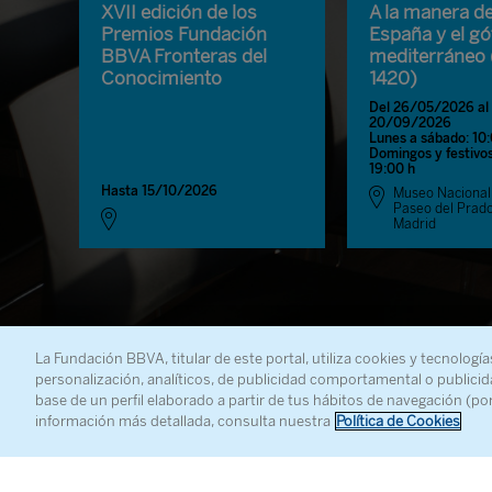
XVII edición de los
A la manera de 
Premios Fundación
España y el gó
BBVA Fronteras del
mediterráneo 
Conocimiento
1420)
Del 26/05/2026 al
20/09/2026
Lunes a sábado: 10
Domingos y festivos
19:00 h
Hasta 15/10/2026
Museo Nacional
Paseo del Prado
Madrid
La Fundación BBVA, titular de este portal, utiliza cookies y tecnología
personalización, analíticos, de publicidad comportamental o publicid
base de un perfil elaborado a partir de tus hábitos de navegación (po
información más detallada, consulta nuestra
Política de Cookies
RED LEONARDO