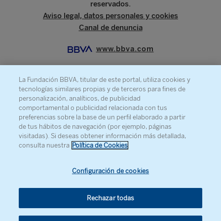
reservados.
Aviso legal, datos personales y cookies
Canal de denuncia
www.bbva.com
La Fundación BBVA, titular de este portal, utiliza cookies y
tecnologías similares propias y de terceros para fines de
SOBRE LA FUNDACIÓN
personalización, analíticos, de publicidad
comportamental o publicidad relacionada con tus
PRENSA
preferencias sobre la base de un perfil elaborado a partir
de tus hábitos de navegación (por ejemplo, páginas
MAPA WEB
visitadas). Si deseas obtener información más detallada,
AGENDA
consulta nuestra
Política de Cookies
CONTACTO
Configuración de cookies
Rechazar todas
Recibe información sobre nuestra actividad