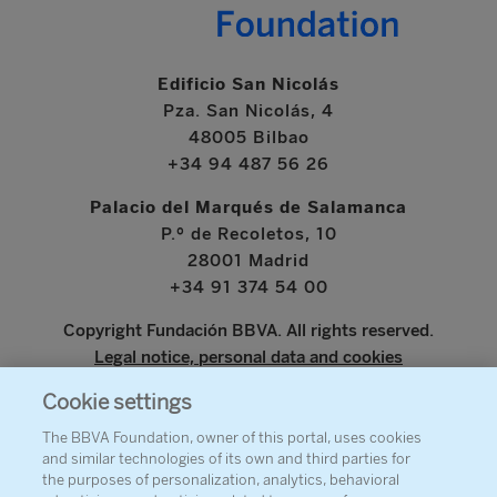
Edificio San Nicolás
Pza. San Nicolás, 4
48005 Bilbao
+34 94 487 56 26
Palacio del Marqués de Salamanca
P.º de Recoletos, 10
28001 Madrid
+34 91 374 54 00
Copyright Fundación BBVA. All rights reserved.
Legal notice, personal data and cookies
Cookie settings
www.bbva.com
The BBVA Foundation, owner of this portal, uses cookies
and similar technologies of its own and third parties for
the purposes of personalization, analytics, behavioral