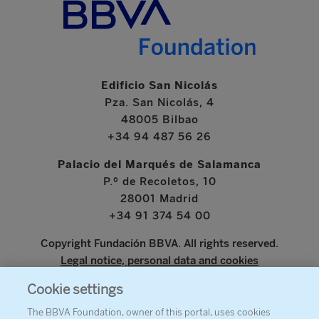
Edificio San Nicolás
Pza. San Nicolás, 4
48005 Bilbao
+34 94 487 56 26
Palacio del Marqués de Salamanca
P.º de Recoletos, 10
28001 Madrid
+34 91 374 54 00
Copyright Fundación BBVA. All rights reserved.
Legal notice, personal data and cookies
Cookie settings
www.bbva.com
The BBVA Foundation, owner of this portal, uses cookies