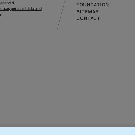
reserved.
FOUNDATION
notice, personal data and
SITEMAP
s
CONTACT