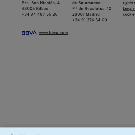
Pza. San Nicolás, 4
de Salamanca
rights 
48005 Bilbao
P.º de Recoletos, 10
Legal 
+34 94 487 56 26
28001 Madrid
cookie
+34 91 374 54 00
www.bbva.com