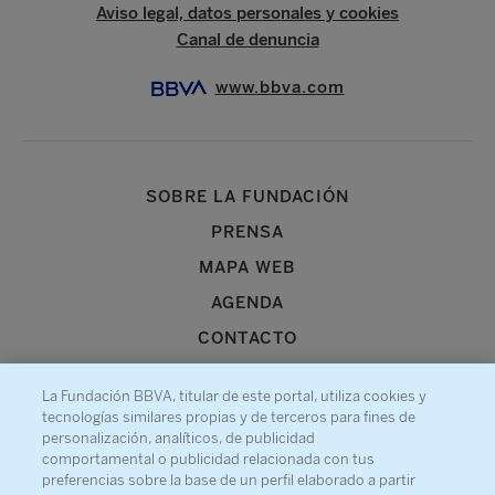
Aviso legal, datos personales y cookies
Canal de denuncia
www.bbva.com
SOBRE LA FUNDACIÓN
PRENSA
MAPA WEB
AGENDA
CONTACTO
La Fundación BBVA, titular de este portal, utiliza cookies y
tecnologías similares propias y de terceros para fines de
personalización, analíticos, de publicidad
comportamental o publicidad relacionada con tus
Recibe información sobre nuestra actividad
preferencias sobre la base de un perfil elaborado a partir