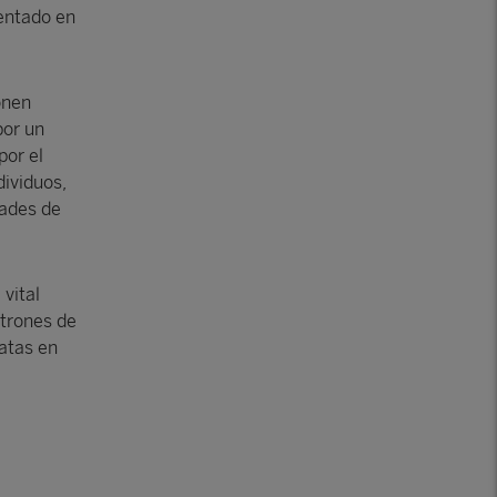
mentado en
onen
por un
por el
dividuos,
dades de
vital
atrones de
iatas en