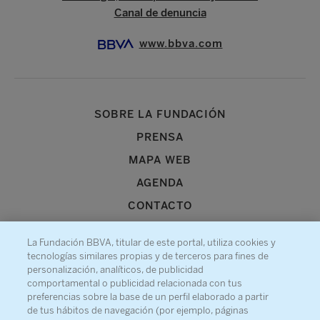
Canal de denuncia
www.bbva.com
SOBRE LA FUNDACIÓN
PRENSA
MAPA WEB
AGENDA
CONTACTO
La Fundación BBVA, titular de este portal, utiliza cookies y
tecnologías similares propias y de terceros para fines de
personalización, analíticos, de publicidad
comportamental o publicidad relacionada con tus
Recibe información sobre nuestra actividad
preferencias sobre la base de un perfil elaborado a partir
de tus hábitos de navegación (por ejemplo, páginas