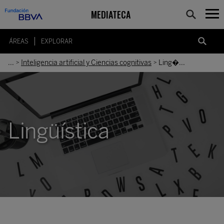
MEDIATECA
ÁREAS
EXPLORAR
...
Inteligencia artificial y Ciencias cognitivas
Ling�...
>
>
Lingüística