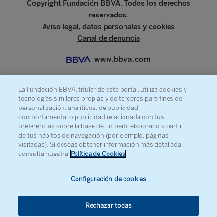
Copyright Fundación BBVA. Todos los derechos
reservados.
Aviso legal, datos personales y cookies
Canal de denuncia
www.bbva.com
La Fundación BBVA, titular de este portal, utiliza cookies y
tecnologías similares propias y de terceros para fines de
SOBRE LA FUNDACIÓN
personalización, analíticos, de publicidad
comportamental o publicidad relacionada con tus
PRENSA
preferencias sobre la base de un perfil elaborado a partir
de tus hábitos de navegación (por ejemplo, páginas
MAPA WEB
visitadas). Si deseas obtener información más detallada,
AGENDA
consulta nuestra
Política de Cookies
CONTACTO
Configuración de cookies
Rechazar todas