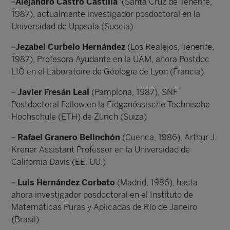
–
Alejandro Castro Castilla
(Santa Cruz de Tenerife,
1987), actualmente investigador posdoctoral en la
Universidad de Uppsala (Suecia)
–
Jezabel Curbelo Hernández
(Los Realejos, Tenerife,
1987), Profesora Ayudante en la UAM, ahora Postdoc
LIO en el Laboratoire de Géologie de Lyon (Francia)
–
Javier Fresán Leal
(Pamplona, 1987), SNF
Postdoctoral Fellow en la Eidgenössische Technische
Hochschule (ETH) de Zürich (Suiza)
–
Rafael Granero Belinchón
(Cuenca, 1986), Arthur J.
Krener Assistant Professor en la Universidad de
California Davis (EE. UU.)
–
Luis Hernández Corbato
(Madrid, 1986), hasta
ahora investigador posdoctoral en el Instituto de
Matemáticas Puras y Aplicadas de Río de Janeiro
(Brasil)