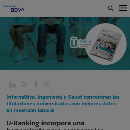
Informática, Ingeniería y Salud concentran las
titulaciones universitarias con mejores datos
en inserción laboral
U-Ranking incorpora una