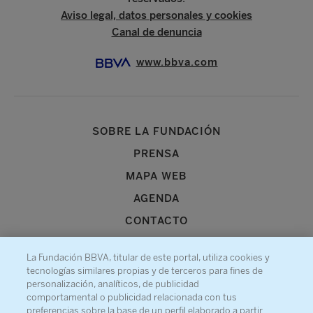
Aviso legal, datos personales y cookies
Canal de denuncia
www.bbva.com
SOBRE LA FUNDACIÓN
PRENSA
MAPA WEB
AGENDA
CONTACTO
La Fundación BBVA, titular de este portal, utiliza cookies y
tecnologías similares propias y de terceros para fines de
personalización, analíticos, de publicidad
comportamental o publicidad relacionada con tus
Recibe información sobre nuestra actividad
preferencias sobre la base de un perfil elaborado a partir