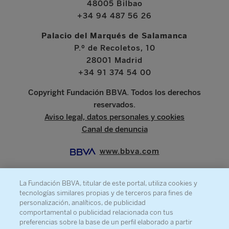
48005 Bilbao
+34 94 487 56 26
Palacio del Marqués de Salamanca
P.º de Recoletos, 10
28001 Madrid
+34 91 374 54 00
Copyright Fundación BBVA. Todos los derechos
reservados.
Aviso legal, datos personales y cookies
Canal de denuncia
www.bbva.com
La Fundación BBVA, titular de este portal, utiliza cookies y
tecnologías similares propias y de terceros para fines de
SOBRE LA FUNDACIÓN
personalización, analíticos, de publicidad
comportamental o publicidad relacionada con tus
PRENSA
preferencias sobre la base de un perfil elaborado a partir