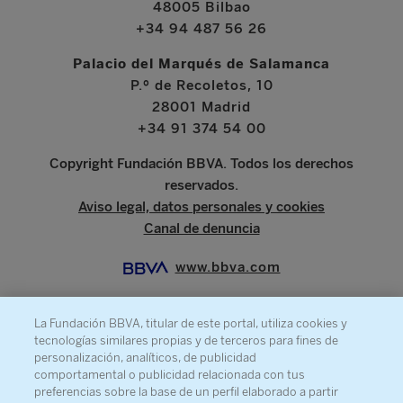
48005 Bilbao
+34 94 487 56 26
Palacio del Marqués de Salamanca
P.º de Recoletos, 10
28001 Madrid
+34 91 374 54 00
Copyright Fundación BBVA. Todos los derechos
reservados.
Aviso legal, datos personales y cookies
Canal de denuncia
www.bbva.com
La Fundación BBVA, titular de este portal, utiliza cookies y
tecnologías similares propias y de terceros para fines de
SOBRE LA FUNDACIÓN
personalización, analíticos, de publicidad
comportamental o publicidad relacionada con tus
PRENSA
preferencias sobre la base de un perfil elaborado a partir