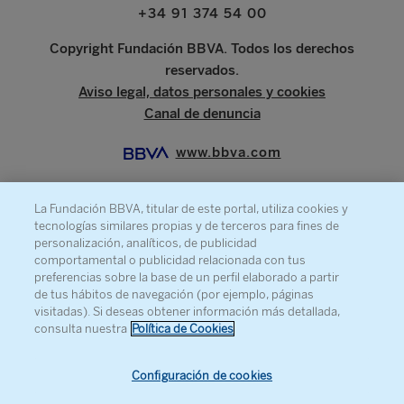
+34 91 374 54 00
Copyright Fundación BBVA. Todos los derechos
reservados.
Aviso legal, datos personales y cookies
Canal de denuncia
www.bbva.com
La Fundación BBVA, titular de este portal, utiliza cookies y
tecnologías similares propias y de terceros para fines de
SOBRE LA FUNDACIÓN
personalización, analíticos, de publicidad
comportamental o publicidad relacionada con tus
PRENSA
preferencias sobre la base de un perfil elaborado a partir
de tus hábitos de navegación (por ejemplo, páginas
MAPA WEB
visitadas). Si deseas obtener información más detallada,
AGENDA
consulta nuestra
Política de Cookies
CONTACTO
Configuración de cookies