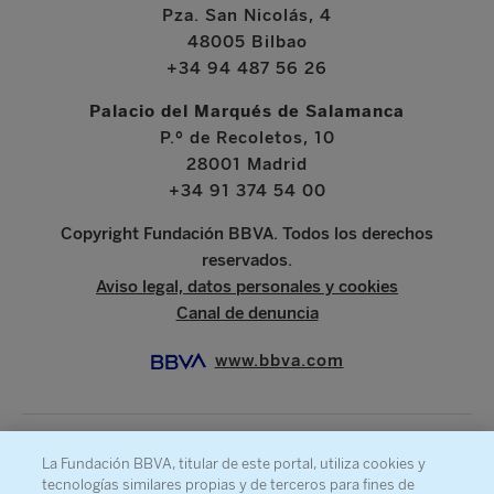
Pza. San Nicolás, 4
48005 Bilbao
+34 94 487 56 26
Palacio del Marqués de Salamanca
P.º de Recoletos, 10
28001 Madrid
+34 91 374 54 00
Copyright Fundación BBVA. Todos los derechos
reservados.
Aviso legal, datos personales y cookies
Canal de denuncia
www.bbva.com
La Fundación BBVA, titular de este portal, utiliza cookies y
SOBRE LA FUNDACIÓN
tecnologías similares propias y de terceros para fines de