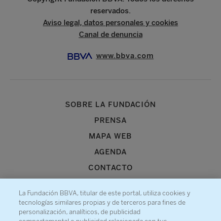
reservados.
Aviso legal, datos personales y cookies
Canal de denuncia
www.bbva.com
SOBRE LA FUNDACIÓN
PRENSA
MAPA WEB
AGENDA
CONTACTO
La Fundación BBVA, titular de este portal, utiliza cookies y
tecnologías similares propias y de terceros para fines de
personalización, analíticos, de publicidad