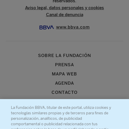
reservados.
Aviso legal, datos personales y cookies
Canal de denuncia
www.bbva.com
SOBRE LA FUNDACIÓN
PRENSA
MAPA WEB
AGENDA
CONTACTO
La Fundación BBVA, titular de este portal, utiliza cookies y
tecnologías similares propias y de terceros para fines de
personalización, analíticos, de publicidad
comportamental o publicidad relacionada con tus
Recibe información sobre nuestra actividad