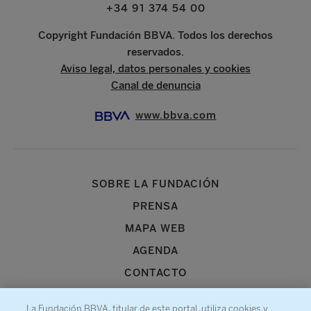
+34 91 374 54 00
Copyright Fundación BBVA. Todos los derechos
reservados.
Aviso legal, datos personales y cookies
Canal de denuncia
www.bbva.com
SOBRE LA FUNDACIÓN
PRENSA
MAPA WEB
AGENDA
CONTACTO
La Fundación BBVA, titular de este portal, utiliza cookies y