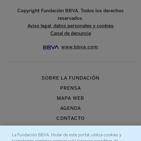
Copyright Fundación BBVA. Todos los derechos
reservados.
Aviso legal, datos personales y cookies
Canal de denuncia
www.bbva.com
SOBRE LA FUNDACIÓN
PRENSA
MAPA WEB
AGENDA
CONTACTO
La Fundación BBVA, titular de este portal, utiliza cookies y
tecnologías similares propias y de terceros para fines de