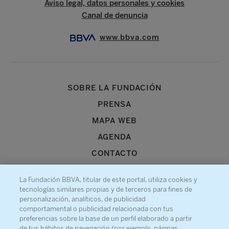
Aviso legal, datos personales y cookies
Canal de denuncia
www.bbva.com
SOBRE LA FUNDACIÓN
PRENSA
MAPA WEB
AGENDA
CONTACTO
La Fundación BBVA, titular de este portal, utiliza cookies y
tecnologías similares propias y de terceros para fines de
personalización, analíticos, de publicidad
comportamental o publicidad relacionada con tus
Recibe información sobre nuestra actividad
preferencias sobre la base de un perfil elaborado a partir
de tus hábitos de navegación (por ejemplo, páginas