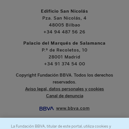
Edificio San Nicolás
Pza. San Nicolás, 4
48005 Bilbao
+34 94 487 56 26
Palacio del Marqués de Salamanca
P.º de Recoletos, 10
28001 Madrid
+34 91 374 54 00
Copyright Fundación BBVA. Todos los derechos
reservados.
Aviso legal, datos personales y cookies
Canal de denuncia
www.bbva.com
La Fundación BBVA, titular de este portal, utiliza cookies y