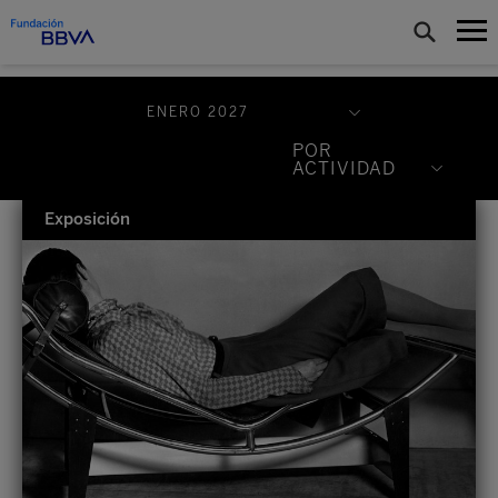
ENERO 2027
Julio 2026
POR
ACTIVIDAD
Agosto 2026
Concierto
Exposición
Septiembre 2026
Conferencia
Octubre 2026
Curso
Noviembre 2026
Encuentro
Diciembre 2026
Exposición
Enero 2027
Seminario
Febrero 2027