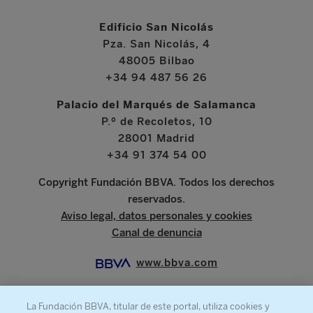
Edificio San Nicolás
Pza. San Nicolás, 4
48005 Bilbao
+34 94 487 56 26
Palacio del Marqués de Salamanca
P.º de Recoletos, 10
28001 Madrid
+34 91 374 54 00
Copyright Fundación BBVA. Todos los derechos
reservados.
Aviso legal, datos personales y cookies
Canal de denuncia
www.bbva.com
La Fundación BBVA, titular de este portal, utiliza cookies y