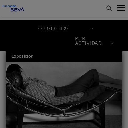
FEBRERO 2027
Julio 2026
POR
ACTIVIDAD
Agosto 2026
Concierto
Exposición
Septiembre 2026
Conferencia
Octubre 2026
Curso
Noviembre 2026
Encuentro
Diciembre 2026
Exposición
Enero 2027
Seminario
Febrero 2027