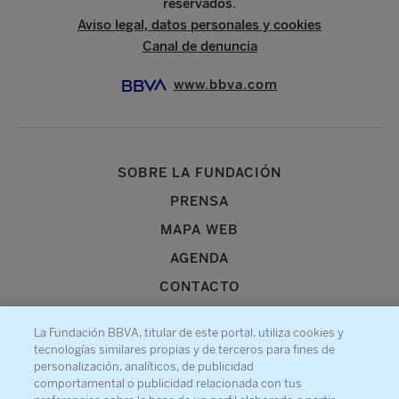
reservados.
Aviso legal, datos personales y cookies
Canal de denuncia
www.bbva.com
SOBRE LA FUNDACIÓN
PRENSA
MAPA WEB
AGENDA
CONTACTO
La Fundación BBVA, titular de este portal, utiliza cookies y
tecnologías similares propias y de terceros para fines de
personalización, analíticos, de publicidad
comportamental o publicidad relacionada con tus
Recibe información sobre nuestra actividad