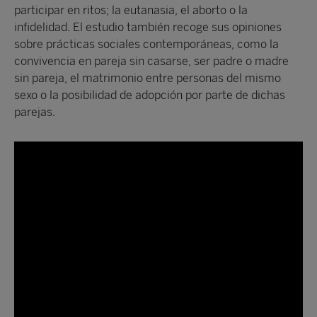
participar en ritos; la eutanasia, el aborto o la
infidelidad. El estudio también recoge sus opiniones
sobre prácticas sociales contemporáneas, como la
convivencia en pareja sin casarse, ser padre o madre
sin pareja, el matrimonio entre personas del mismo
sexo o la posibilidad de adopción por parte de dichas
parejas.