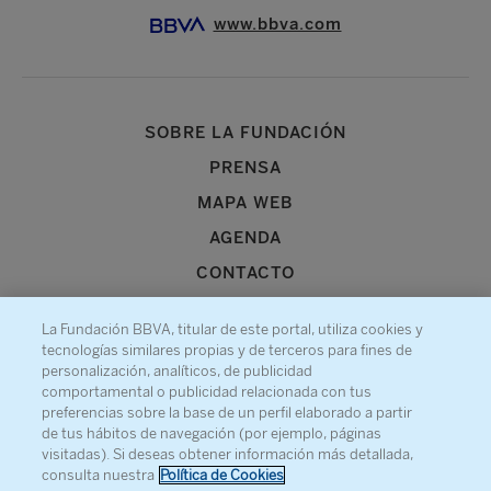
www.bbva.com
SOBRE LA FUNDACIÓN
PRENSA
MAPA WEB
AGENDA
CONTACTO
La Fundación BBVA, titular de este portal, utiliza cookies y
tecnologías similares propias y de terceros para fines de
personalización, analíticos, de publicidad
comportamental o publicidad relacionada con tus
Recibe información sobre nuestra actividad
preferencias sobre la base de un perfil elaborado a partir
de tus hábitos de navegación (por ejemplo, páginas
visitadas). Si deseas obtener información más detallada,
consulta nuestra
Política de Cookies