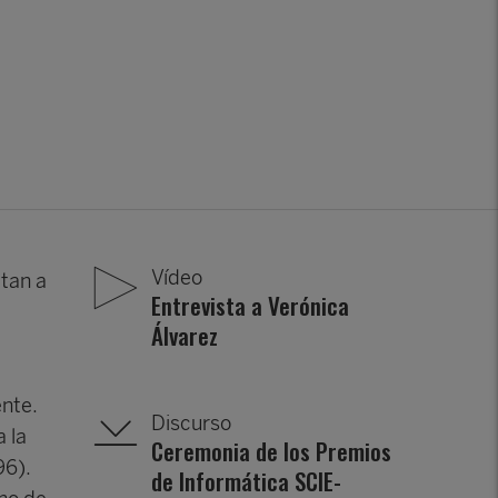
Vídeo
ptan a
Entrevista a Verónica
Álvarez
nte.
Discurso
 la
Ceremonia de los Premios
96).
de Informática SCIE-