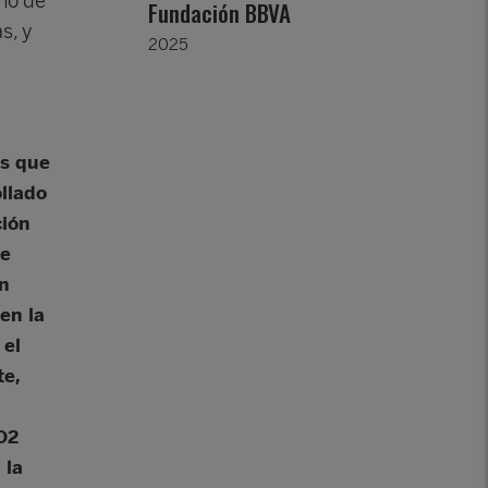
umo de
Fundación BBVA
s, y
2025
os que
llado
ción
de
n
en la
 el
e,
O2
 la