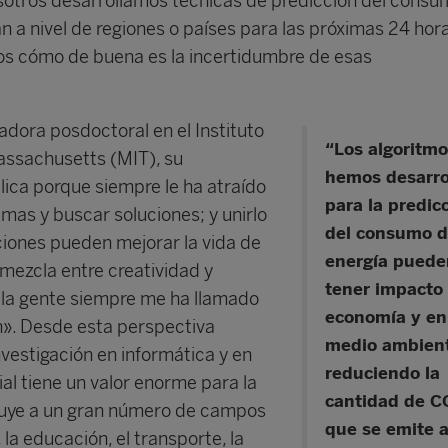
osotros desarrollamos técnicas de predicción del cons
 a nivel de regiones o países para las próximas 24 hora
s cómo de buena es la incertidumbre de esas
adora posdoctoral en el Instituto
“Los algoritm
assachusetts (MIT), su
hemos desarro
lica porque siempre le ha atraído
para la predic
mas y buscar soluciones; y unirlo
del consumo 
iones pueden mejorar la vida de
energía puede
 mezcla entre creatividad y
tener impacto 
de la gente siempre me ha llamado
economía y en
n». Desde esta perspectiva
medio ambient
nvestigación en informática y en
reduciendo la
cial tiene un valor enorme para la
cantidad de C
buye a un gran número de campos
que se emite a
la educación, el transporte, la