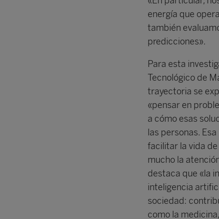
«En particular, n
energía que operan
también evaluamo
predicciones».
Para esta investig
Tecnológico de M
trayectoria se exp
«pensar en proble
a cómo esas soluc
las personas. Esa
facilitar la vida 
mucho la atenció
destaca que «la i
inteligencia artifi
sociedad: contri
como la medicina, 