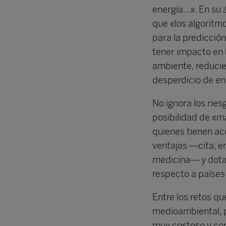
energía…». En su 
que «los algoritm
para la predicció
tener impacto en 
ambiente, reducie
desperdicio de en
No ignora los riesg
posibilidad de «ma
quienes tienen acc
ventajas —cita, e
medicina— y dota
respecto a países
Entre los retos q
medioambiental, p
muy costoso y con