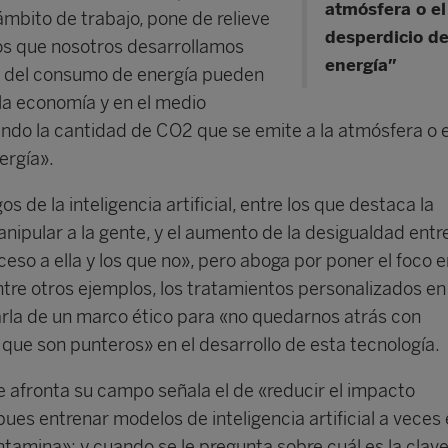
atmósfera o el
ámbito de trabajo, pone de relieve
desperdicio d
os que nosotros desarrollamos
energía”
n del consumo de energía pueden
la economía y en el medio
ndo la cantidad de CO2 que se emite a la atmósfera o e
ergía».
os de la inteligencia artificial, entre los que destaca la
nipular a la gente, y el aumento de la desigualdad entr
eso a ella y los que no», pero aboga por poner el foco e
ntre otros ejemplos, los tratamientos personalizados en
rla de un marco ético para «no quedarnos atrás con
 que son punteros» en el desarrollo de esta tecnología.
ue afronta su campo señala el de «reducir el impacto
ues entrenar modelos de inteligencia artificial a veces 
tamina»; y cuando se le pregunta sobre cuál es la clave