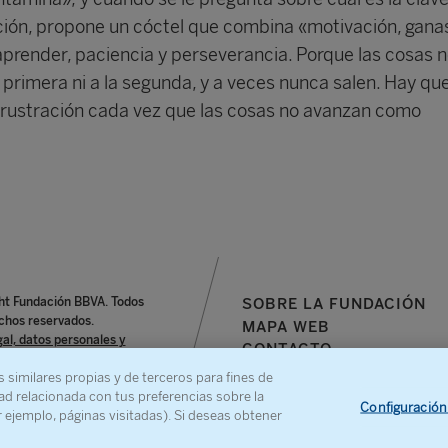
ación, propone un cóctel que combina «motivación, gana
render, paciencia y perseverancia. Porque las cosas 
 primera ni a la segunda, y a veces nunca salen. Hay qu
frustración cada vez que las cosas no avanzan como
ht Fundación BBVA. Todos
SOBRE LA FUNDACIÓN
chos reservados.
MAPA WEB
gal, datos personales y
CONTACTO
s similares propias y de terceros para fines de
e denuncia
ad relacionada con tus preferencias sobre la
Configuración
r ejemplo, páginas visitadas). Si deseas obtener