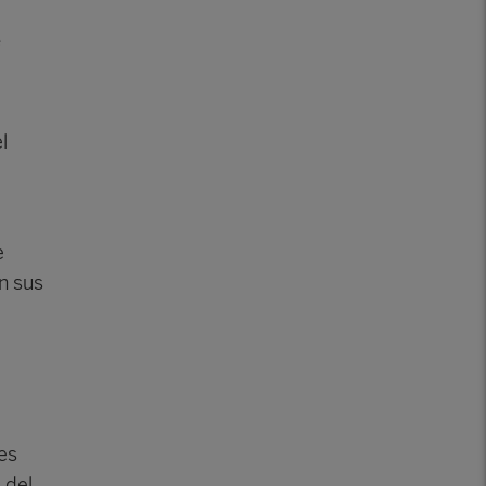
e
l
e
n sus
es
 del