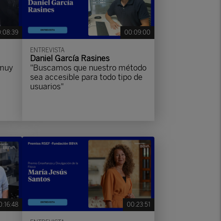
:08:39
00:09:00
ENTREVISTA
Daniel García Rasines
 muy
"Buscamos que nuestro método
sea accesible para todo tipo de
usuarios"
0:16:48
00:23:51