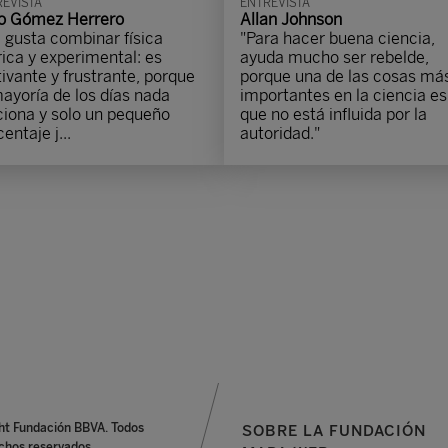
EVISTA
ENTREVISTA
io Gómez Herrero
Allan Johnson
 gusta combinar física
"Para hacer buena ciencia,
rica y experimental: es
ayuda mucho ser rebelde,
ivante y frustrante, porque
porque una de las cosas má
mayoría de los días nada
importantes en la ciencia es
ciona y solo un pequeño
que no está influida por la
entaje j...
autoridad."
ht Fundación BBVA. Todos
SOBRE LA FUNDACIÓN
chos reservados.