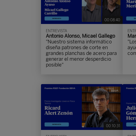
00:08:40
ENTREVISTA
ENTR
Antonio Alonso, Micael Gallego
Mar
"Nuestro sistema informático
"Lo
diseña patrones de corte en
ayu
grandes planchas de acero para
com
generar el menor desperdicio
posible"
00:10:31