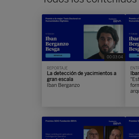
00:03:04
REPORTAJE
ENTR
La detección de yacimientos a
Iba
gran escala
"Es
Iban Berganzo
for
arq