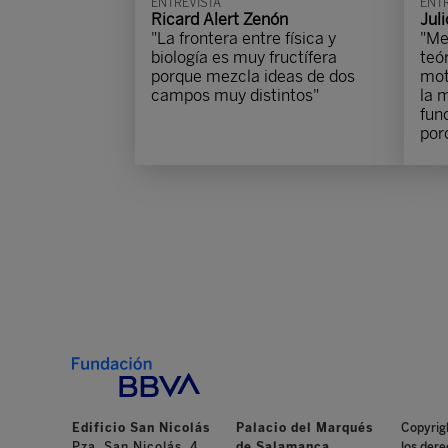
ENTREVISTA
ENTR
Ricard Alert Zenón
Jul
"La frontera entre física y
"Me
biología es muy fructífera
teó
porque mezcla ideas de dos
mot
campos muy distintos"
la 
fun
porc
Edificio San Nicolás
Palacio del Marqués
Copyrig
Pza. San Nicolás, 4
de Salamanca
los dere