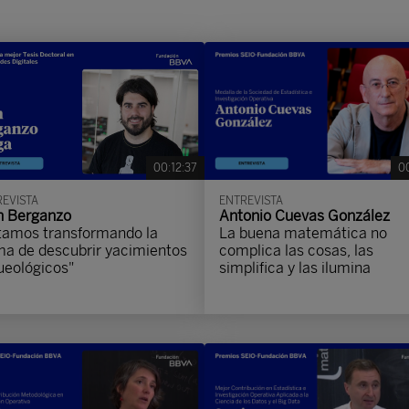
00:12:37
00
EVISTA
ENTREVISTA
n Berganzo
Antonio Cuevas González
tamos transformando la
La buena matemática no
ma de descubrir yacimientos
complica las cosas, las
ueológicos"
simplifica y las ilumina