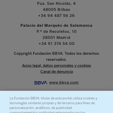
Pza. San Nicolás, 4
48005 Bilbao
+34 94 487 56 26
Palacio del Marqués de Salamanca
P.º de Recoletos, 10
28001 Madrid
+34 91 374 54 00
Copyright Fundación BBVA. Todos los derechos
reservados.
Aviso legal, datos personales y cookies
Canal de denuncia
www.bbva.com
La Fundación BBVA, titular de este portal, utiliza cookies y
tecnologías similares propias y de terceros para fines de
SOBRE LA FUNDACIÓN
personalización, analíticos, de publicidad
comportamental o publicidad relacionada con tus