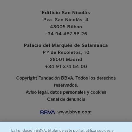
Edificio San Nicolás
Pza. San Nicolás, 4
48005 Bilbao
+34 94 487 56 26
Palacio del Marqués de Salamanca
P.º de Recoletos, 10
28001 Madrid
+34 91 374 54 00
Copyright Fundación BBVA. Todos los derechos
reservados.
Aviso legal, datos personales y cookies
Canal de denuncia
www.bbva.com
La Fundación BBVA, titular de este portal, utiliza cookies y