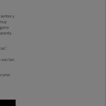
cientes y
 muy
egorio
uarenta
as”,
o son tan
ecurso