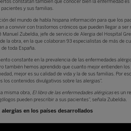
xpertos constatan también que conocer bien la enfermedad es
 pacientes y sus familias.
ión del mundo de habla hispana información para que los pa
an a convivir con trastornos crónicos que pueden llegar a ser
é Manuel Zubeldia, jefe de servicio de Alergia del Hospital Gr
de la obra, en la que colaboran 93 especialistas de más de c
s de toda España.
nto constante en la prevalencia de las enfermedades alérgic
ero también hemos aprendido que cuanto mejor entienden los
dad, mejor es su calidad de vida y la de sus familias. Por es
s los contenidos divulgativos sobre las alergias”.
sta misma obra,
El libro de las enfermedades alérgicas
es un r
gólogos pueden prescribir a sus pacientes”, señala Zubeldia.
alergias en los países desarrollados