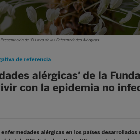
: Presentación de 'El Libro de las Enfermedades Alérgicas'.
ativa de referencia
edades alérgicas’ de la Fun
vir con la epidemia no infe
s enfermedades alérgicas en los países desarrollados 