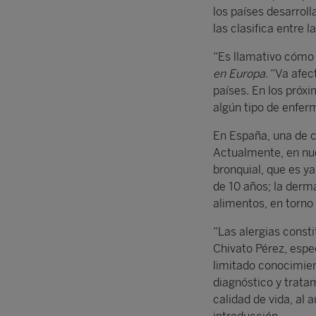
los países desarrol
las clasifica entre 
“Es llamativo cómo 
en Europa
. “Va afe
países. En los próx
algún tipo de enfer
En España, una de c
Actualmente, en nues
bronquial, que es y
de 10 años; la derma
alimentos, en torno 
“Las alergias const
Chivato Pérez, espec
limitado conocimien
diagnóstico y trata
calidad de vida, al 