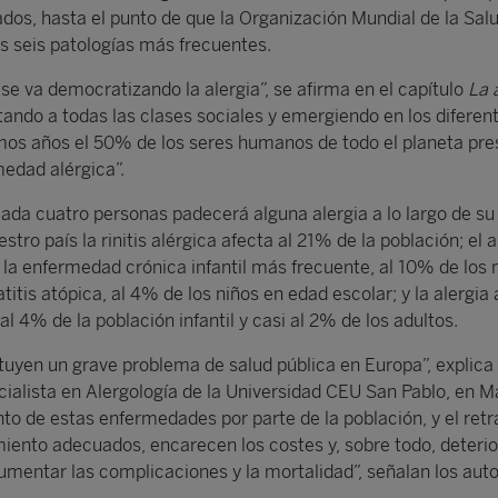
lados, hasta el punto de que la Organización Mundial de la Sa
las seis patologías más frecuentes.
se va democratizando la alergia”, se afirma en el capítulo
La 
ctando a todas las clases sociales y emergiendo en los diferen
imos años el 50% de los seres humanos de todo el planeta pr
medad alérgica”.
ada cuatro personas padecerá alguna alergia a lo largo de su 
tro país la rinitis alérgica afecta al 21% de la población; el
a la enfermedad crónica infantil más frecuente, al 10% de los
titis atópica, al 4% de los niños en edad escolar; y la alergia 
al 4% de la población infantil y casi al 2% de los adultos.
ituyen un grave problema de salud pública en Europa”, explic
ialista en Alergología de la Universidad CEU San Pablo, en Ma
to de estas enfermedades por parte de la población, y el retr
miento adecuados, encarecen los costes y, sobre todo, deterio
aumentar las complicaciones y la mortalidad”, señalan los auto