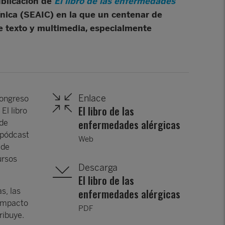
publicación de
El libro de las enfermedades
ínica (SEAIC) en la que un centenar de
de texto y multimedia, especialmente
Enlace
Congreso
El libro de las
El libro
enfermedades alérgicas
nde
 pódcast
Web
 de
ursos
Descarga
El libro de las
enfermedades alérgicas
s, las
 impacto
PDF
ribuye.