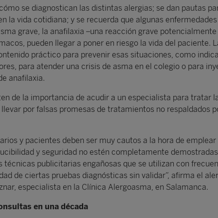
cómo se diagnostican las distintas alergias; se dan pautas pa
en la vida cotidiana; y se recuerda que algunas enfermedades
asma grave, la anafilaxia –una reacción grave potencialmente 
macos, pueden llegar a poner en riesgo la vida del paciente. 
ntenido práctico para prevenir esas situaciones, como indic
dores, para atender una crisis de asma en el colegio o para iny
e anafilaxia.
en de la importancia de acudir a un especialista para tratar l
e llevar por falsas promesas de tratamientos no respaldados p
tarios y pacientes deben ser muy cautos a la hora de emplear
ducibilidad y seguridad no estén completamente demostradas,
as técnicas publicitarias engañosas que se utilizan con frecue
lidad de ciertas pruebas diagnósticas sin validar”, afirma el al
nar, especialista en la Clínica Alergoasma, en Salamanca.
consultas en una década