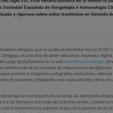
 del siglo XXI. Este desafío justifica en sí mismo la 
la Sociedad Española de Alergología e Inmunología Cl
lizada y rigurosa sobre estos trastornos en formato 
rmedades alérgicas
, que se acaba de presentar hoy en el 33º 
Zaragoza, es una obra de doble naturaleza, impresa y digital. 
descargar gratuitamente en la web
www.fbbva.es/alergia
, do
n abierto más de un centenar de vídeos breves divulgativos;
ropios autores; e imágenes e infografías explicativas, además
iones de pacientes, bibliografía más especializada y otros rec
cho de que la rinoconjuntivitis, el asma, las dermatitis atópica
as o a los fármacos son cada vez más frecuentes, y tienen un
a y en la economía muy superior al que por lo general se les at