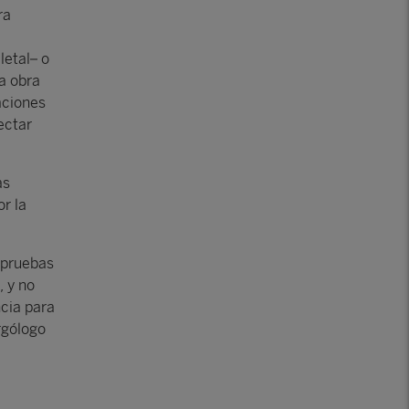
ra
letal– o
La obra
aciones
ectar
as
or la
 pruebas
 y no
ncia para
ergólogo