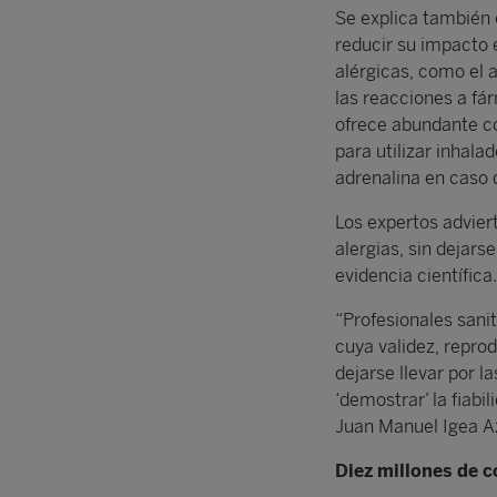
Se explica también 
reducir su impacto 
alérgicas, como el 
las reacciones a fár
ofrece abundante co
para utilizar inhala
adrenalina en caso d
Los expertos adviert
alergias, sin dejars
evidencia científica.
“Profesionales sani
cuya validez, repro
dejarse llevar por l
‘demostrar’ la fiabi
Juan Manuel Igea Az
Diez millones de 