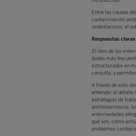
introducción.
Entre las causas del
contaminación ambie
sedentarismo, el so
Respuestas claras
El libro de las enfe
dudas más frecuente
estructurados en más
consulta, y permite
A través de esta ob
entender al detalle 
estrategias de trat
antihistamínicos, 
enfermedades alérg
qué son, cómo actúa
problemas cardiacos