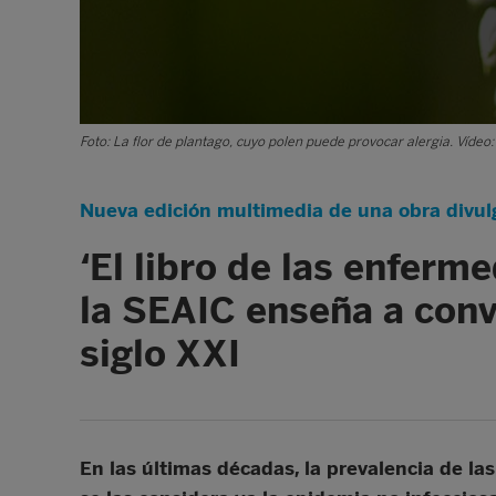
Foto: La flor de plantago, cuyo polen puede provocar alergia. Vídeo
Nueva edición multimedia de una obra divulg
‘El libro de las enferm
la SEAIC enseña a convi
siglo XXI
En las últimas décadas, la prevalencia de la