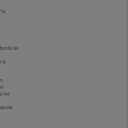
“la
aborda las
 la
s;
es
a los
 desde