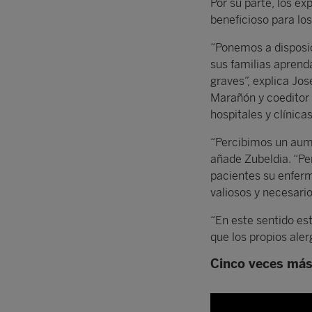
Por su parte, los e
beneficioso para los
“Ponemos a disposic
sus familias aprend
graves”, explica Jos
Marañón y coeditor 
hospitales y clínica
“Percibimos un aume
añade Zubeldia. “P
pacientes su enferme
valiosos y necesario
“En este sentido e
que los propios aler
Cinco veces más 