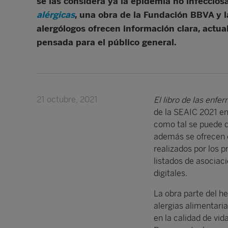
se las considera ya la epidemia no infecciosa
alérgicas
, una obra de la Fundación BBVA y 
alergólogos ofrecen información clara, actua
pensada para el público general.
21 octubre, 2021
El
libro de las enfe
de la SEAIC 2021 en 
como tal se puede 
además se ofrecen e
realizados por los p
listados de asociac
digitales.
La obra parte del he
alergias alimentari
en la calidad de vid