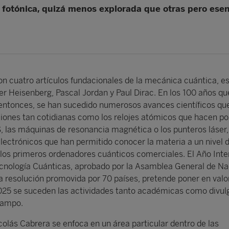
te fotónica, quizá menos explorada que otras pero esen
on cuatro artículos fundacionales de la mecánica cuántica, es
r Heisenberg, Pascal Jordan y Paul Dirac. En los 100 años qu
entonces, se han sucedido numerosos avances científicos qu
ciones tan cotidianas como los relojes atómicos que hacen pos
, las máquinas de resonancia magnética o los punteros láse
lectrónicos que han permitido conocer la materia a un nivel d
 los primeros ordenadores cuánticos comerciales. El Año Inte
Tecnología Cuánticas, aprobado por la Asamblea General de N
a resolución promovida por 70 países, pretende poner en valo
2025 se suceden las actividades tanto académicas como divul
campo.
olás Cabrera se enfoca en un área particular dentro de las