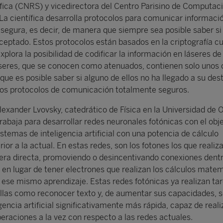
ífica (CNRS) y vicedirectora del Centro Parisino de Computac
 La científica desarrolla protocolos para comunicar informaci
egura, es decir, de manera que siempre sea posible saber si 
ceptado. Estos protocolos están basados en la criptografía cu
lora la posibilidad de codificar la información en láseres de
áseres, que se conocen como atenuados, contienen solo unos
ue es posible saber si alguno de ellos no ha llegado a su dest
 los protocolos de comunicación totalmente seguros.
lexander Lvovsky, catedrático de Física en la Universidad de 
rabaja para desarrollar redes neuronales fotónicas con el obj
stemas de inteligencia artificial con una potencia de cálculo
or a la actual. En estas redes, son los fotones los que realiza
ra directa, promoviendo o desincentivando conexiones dentr
, en lugar de tener electrones que realizan los cálculos mate
ese mismo aprendizaje. Estas redes fotónicas ya realizan ta
llas como reconocer texto y, de aumentar sus capacidades, 
gencia artificial significativamente más rápida, capaz de reali
aciones a la vez con respecto a las redes actuales.