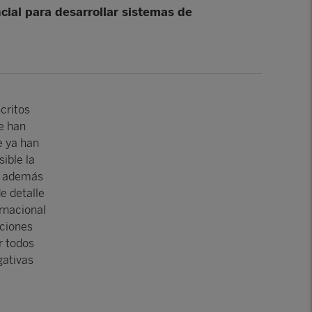
cial para desarrollar sistemas de
critos
e han
e ya han
ible la
r, además
e detalle
rnacional
aciones
r todos
gativas