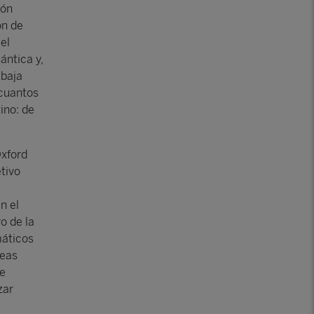
ión
ón de
el
ántica y,
 baja
 cuantos
ino: de
Oxford
etivo
n el
o de la
máticos
reas
se
zar