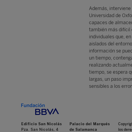
Además, interviene S
Universidad de Oxfo
capaces de almacen
también más difícil
individuales que, e
aislados del entorn
información se pued
un tiempo, contenga
realizando actualme
tiempo, se espera 
largas, un paso im
sensibles a los erro
Edificio San Nicolás
Palacio del Marqués
Copyrig
Pza. San Nicolás, 4
de Salamanca
los dere