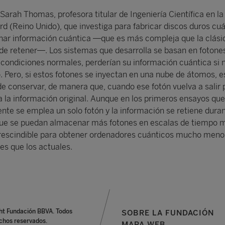
arah Thomas, profesora titular de Ingeniería Científica en la
rd (Reino Unido), que investiga para fabricar discos duros cuá
ar información cuántica —que es más compleja que la clásic
 de retener—. Los sistemas que desarrolla se basan en fotone
n condiciones normales, perderían su información cuántica si 
o. Pero, si estos fotones se inyectan en una nube de átomos, e
e conservar, de manera que, cuando ese fotón vuelva a salir
 la información original. Aunque en los primeros ensayos que
nte se emplea un solo fotón y la información se retiene dura
que se puedan almacenar más fotones en escalas de tiempo 
prescindible para obtener ordenadores cuánticos mucho meno
res que los actuales.
ht Fundación BBVA. Todos
SOBRE LA FUNDACIÓN
chos reservados.
MAPA WEB