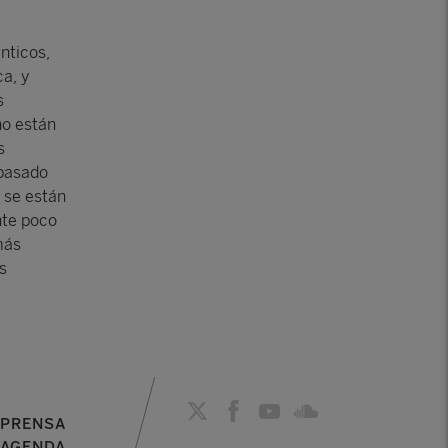
nticos,
a, y
s
no están
s
 pasado
 se están
nte poco
más
s
PRENSA
AGENDA