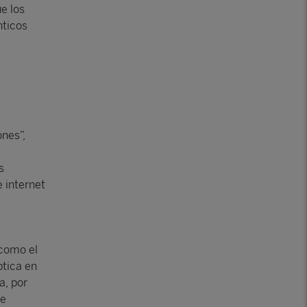
e los
nticos
nes”,
s
 internet
 como el
ptica en
a, por
de