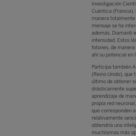
Investigación Cient
Cuántica (Francia).
manera totalmente s
mensaje se ha inter
además, Diamanti exp
intensidad. Estos l
fotones, de manera q
ahí su potencial en
Participa también A
(Reino Unido), que t
último de obtener si
drásticamente superi
aprendizaje de mane
propia red neuronal
que corresponden a 
relativamente senci
obtendría una inteli
muchísimas más oper