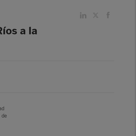
íos a la
ad
A de