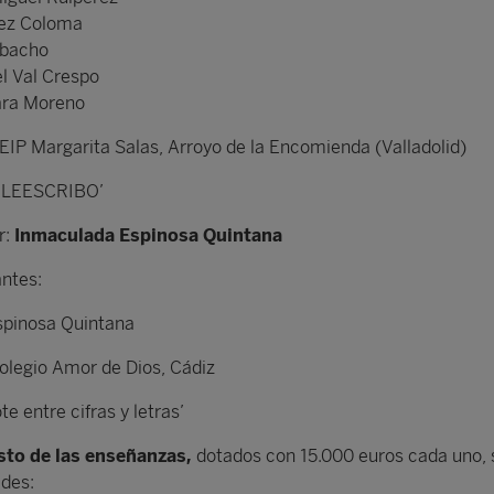
hez Coloma
rbacho
l Val Crespo
ara Moreno
EIP Margarita Salas, Arroyo de la Encomienda (Valladolid)
o LEESCRIBO’
r:
Inmaculada Espinosa Quintana
antes:
pinosa Quintana
olegio Amor de Dios, Cádiz
te entre cifras y letras’
sto de las enseñanzas,
dotados con 15.000 euros cada uno, 
ades: