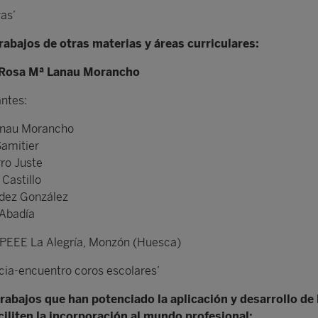
vas’
rabajos de otras materias y áreas curriculares:
Rosa Mª Lanau Morancho
antes:
anau Morancho
Samitier
ro Juste
 Castillo
dez González
 Abadía
CPEEE La Alegría, Monzón (Huesca)
cia-encuentro coros escolares’
trabajos que han potenciado la aplicación y desarrollo de 
ciliten la incorporación al mundo profesional: