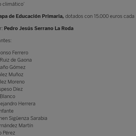
o climático’
tapa de Educación Primaria,
dotados con 15.000 euros cada 
r:
Pedro Jesús Serrano La Roda
antes:
lonso Ferrero
 Ruiz de Gaona
taño Gómez
ález Muñoz
lez Moreno
speso Díez
 Blanco
lejandro Herrera
nfante
men Sigüenza Sarabia
rnández Martín
o Pérez