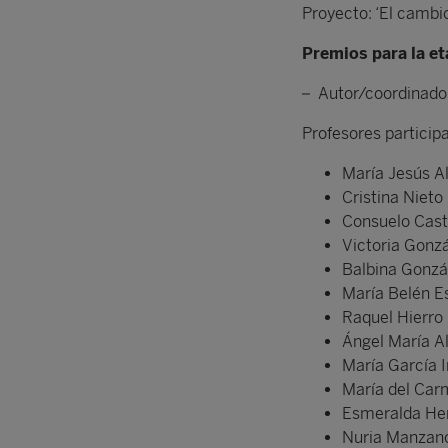
Proyecto: ‘El cambi
Premios para la e
– Autor/coordinado
Profesores particip
María Jesús A
Cristina Nieto
Consuelo Cas
Victoria Gonz
Balbina Gonzá
María Belén E
Raquel Hierro
Ángel María A
María García I
María del Car
Esmeralda He
Nuria Manzan