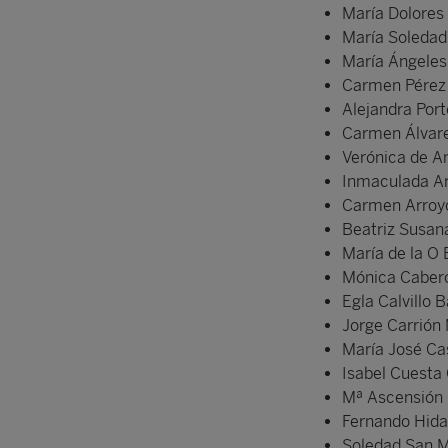
María Dolores 
María Soledad
María Ángeles
Carmen Pérez
Alejandra Port
Carmen Álvare
Verónica de A
Inmaculada A
Carmen Arroy
Beatriz Susan
María de la O
Mónica Caber
Egla Calvillo 
Jorge Carrión
María José C
Isabel Cuest
Mª Ascensión 
Fernando Hida
Soledad San M