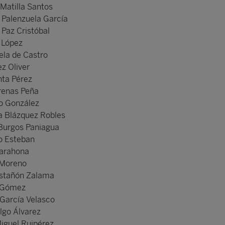
Matilla Santos
 Palenzuela García
 Paz Cristóbal
 López
ela de Castro
z Oliver
nta Pérez
renas Peña
o González
a Blázquez Robles
 Burgos Paniagua
o Esteban
Barahona
 Moreno
astañón Zalama
a Gómez
García Velasco
lgo Álvarez
iguel Ruipérez