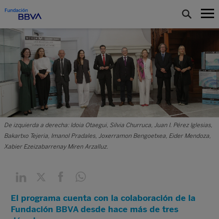
De izquierda a derecha: Idoia Otaegui, Silvia Churruca, Juan I. Pérez Iglesias,
Bakartxo Tejeria, Imanol Pradales, Joxerramon Bengoetxea, Eider Mendoza,
Xabier Ezeizabarrenay Miren Arzalluz.
El programa cuenta con la colaboración de la
Fundación BBVA desde hace más de tres