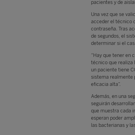
pacientes y de aisl
Una vez que se valid
acceder el técnico d
contraseña. Tras acc
de segundos, el sis
determinar si el cas
“Hay que tener en cu
técnico que realiza 
un paciente tiene C
sistema realmente p
eficacia alta”.
Además, en una segu
seguirán desarrollan
que muestra cada im
esperan poder ampli
las bacterianas y la