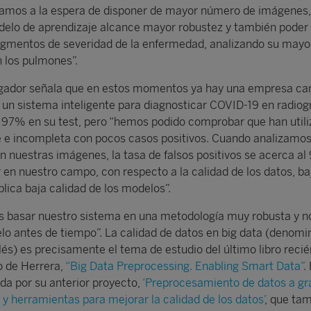
tamos a la espera de disponer de mayor número de imágenes, 
delo de aprendizaje alcance mayor robustez y también poder 
egmentos de severidad de la enfermedad, analizando su mayo
 los pulmones”.
tigador señala que en estos momentos ya hay una empresa ca
 un sistema inteligente para diagnosticar COVID-19 en radiog
l 97% en su test, pero “hemos podido comprobar que han util
e e incompleta con pocos casos positivos. Cuando analizamos
nuestras imágenes, la tasa de falsos positivos se acerca al
 en nuestro campo, con respecto a la calidad de los datos, ba
lica baja calidad de los modelos”.
 basar nuestro sistema en una metodología muy robusta y no
lo antes de tiempo”. La calidad de datos en big data (denom
lés) es precisamente el tema de estudio del último libro recié
o de Herrera,
“Big Data Preprocessing. Enabling Smart Data”
.
ada por su anterior proyecto,
‘Preprocesamiento de datos a gr
 y herramientas para mejorar la calidad de los datos’
, que ta