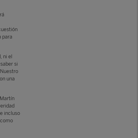
rá
cuestión
n para
 ni el
 saber si
 Nuestro
con una
 Martín
veridad
e incluso
, como