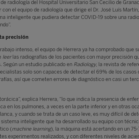
 de radiología del Hospital Universitario San Cecilio de Grana
con el equipo de radiología que dirige el Dr. José Luís Martín
ema inteligente que pudiera detectar COVID-19 sobre una radio
ndo”.
ta precisión
rabajo intenso, el equipo de Herrera ya ha comprobado que s
e
leer
las radiografías de los pacientes con mayor precisión qu
. Según un estudio publicado en
Radiology
, la revista de refe
ecialistas solo son capaces de detectar el 69% de los casos 
afías, así que cometen errores de diagnóstico en casi un terc
torácica”, explica Herrera, “lo que indica la presencia de enf
a en los pulmones, a veces en la parte inferior y en otras oc
anca, y cuando se trata de un caso leve, es muy difícil de det
 sistema inteligente que ha desarrollado su equipo con técni
ico (
machine learning
), la máquina está acertando en un 75
tes experimentos realizados, y con diferentes niveles de acie