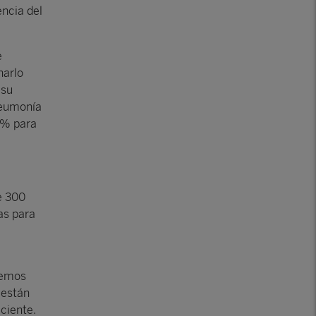
ncia del
e
narlo
 su
neumonía
90% para
e 300
as para
 hemos
 están
ciente.