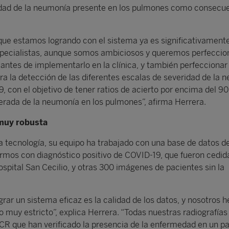
ridad de la neumonía presente en los pulmones como consecue
o que estamos logrando con el sistema ya es significativament
especialistas, aunque somos ambiciosos y queremos perfeccio
 antes de implementarlo en la clínica, y también perfeccionar
 la detección de las diferentes escalas de severidad de la 
, con el objetivo de tener ratios de acierto por encima del 
rada de la neumonía en los pulmones”, afirma Herrera.
muy robusta
ta tecnología, su equipo ha trabajado con una base de datos d
ermos con diagnóstico positivo de COVID-19, que fueron cedid
ospital San Cecilio, y otras 300 imágenes de pacientes sin la
grar un sistema eficaz es la calidad de los datos, y nosotros
o muy estricto”, explica Herrera. “Todas nuestras radiografías
PCR que han verificado la presencia de la enfermedad en un pa