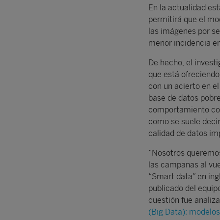
En la actualidad es
permitirá que el mo
las imágenes por s
menor incidencia en
De hecho, el inves
que está ofreciendo
con un acierto en e
base de datos pobr
comportamiento con 
como se suele decir
calidad de datos imp
“Nosotros queremos
las campanas al vue
“Smart data” en ing
publicado del equip
cuestión fue analiz
(Big Data): modelos