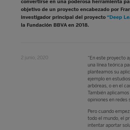
convertirse en una poderosa herramienta par
objetivo de un proyecto encabezado por Fran
investigador principal del proyecto
“Deep Le
la Fundación BBVA en 2018.
2 junio, 2020
“En este proyecto a
una línea teórica p
planteamos su aplic
ejemplo en estudios
arbóreas, o en el c
También aplicamos 
opiniones en redes s
Pero cuando empezó 
todo el mundo, el p
intentar aportar so