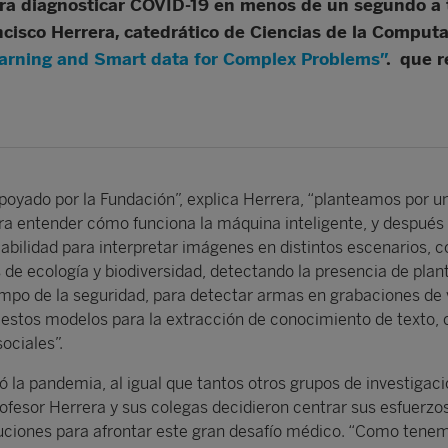
a diagnosticar COVID-19 en menos de un segundo a tra
cisco Herrera, catedrático de Ciencias de la Comput
arning and Smart data for Complex Problems”
. que r
poyado por la Fundación”, explica Herrera, “planteamos por u
ara entender cómo funciona la máquina inteligente, y después
abilidad para interpretar imágenes en distintos escenarios, 
 de ecología y biodiversidad, detectando la presencia de plan
ampo de la seguridad, para detectar armas en grabaciones de 
estos modelos para la extracción de conocimiento de texto,
ociales”.
la pandemia, al igual que tantos otros grupos de investigaci
rofesor Herrera y sus colegas decidieron centrar sus esfuerzo
luciones para afrontar este gran desafío médico. “Como tene