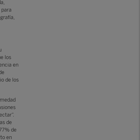
da,
, para
grafía,
u
e los
rencia en
de
io de los
ermedad
asiones
ectar”.
cas de
-77% de
rto en