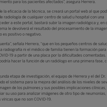
amiento para los pacientes afectados”, asegura Herrera.
e la eficacia de la técnica, se creará un portal web al que pod
e radiología de cualquier centro de salud u hospital con una
eder a este portal, bastará subir la imagen radiológica y, en 
tema le devolverá el resultado del procesamiento de la image
o es positivo o negativo.
enta”, señala Herrera, “que en los pequeños centros de salud,
la radiografía ni el médico de familia tienen la formación para
OVID-19 a partir de una placa por la dificultades comentadas.
odría hacer la función de un radiólogo en una primera fase, 
nda etapa de investigación, el equipo de Herrera y el del Dr.
do el sistema para la mejora del análisis de los niveles de se
agen de los pulmones y sus posibles implicaciones clínicas, 
ar su uso para analizar imágenes de otro tipo de neumonías
s víricas que no son COVID-19.