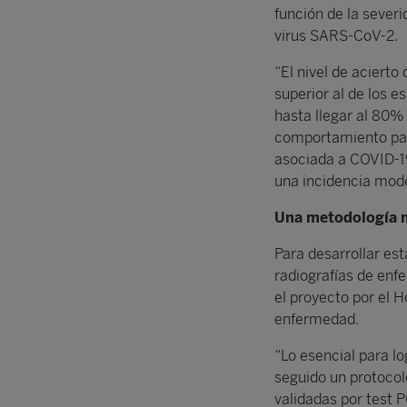
función de la seve
virus SARS-CoV-2.
“El nivel de aciert
superior al de los 
hasta llegar al 80%
comportamiento para
asociada a COVID-19
una incidencia mode
Una metodología 
Para desarrollar es
radiografías de enf
el proyecto por el H
enfermedad.
“Lo esencial para lo
seguido un protocol
validadas por test 