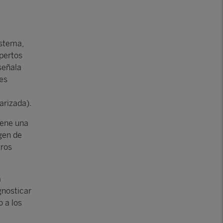
istema,
pertos
señala
des
arizada).
iene una
gen de
tros
a
gnosticar
 a los
e