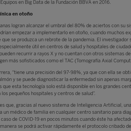
 Equipos en Big Data de la Fundación BBVA en 2016.
ínica en otoño
anas logran alcanzar el umbral del 80% de aciertos con su s
odrían empezar a implementarlo en otoño, cuando muchos ex
 que se produzca un rebrote de la pandemia. El investigador 
 especialmente útil en centros de salud y hospitales de ciuda
pueden recurrir a rayos X y no cuentan con otros sistemas de
agen más sofisticados como el TAC (Tomografía Axial Comput
rrera, “tiene una precisión del 97-98%, ya que con ella se obt
ulmón y se puede diagnosticar la enfermedad sin apenas mar
s que esta tecnología solo está disponible en los grandes cen
 los pequeños hospitales y centros de salud”.
 es que, gracias al nuevo sistema de Inteligencia Artificial, un
 a un médico de familia en cualquier centro sanitario para dia
n caso de COVID-19 en pocos minutos cuando éste ha afectado
manera se podrá activar rápidamente el protocolo cribado d