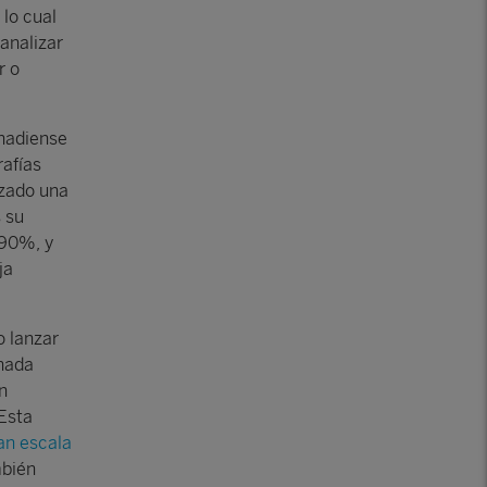
lo cual
analizar
r o
nadiense
rafías
izado una
 su
 90%, y
ja
 lanzar
inada
n
 Esta
an escala
mbién