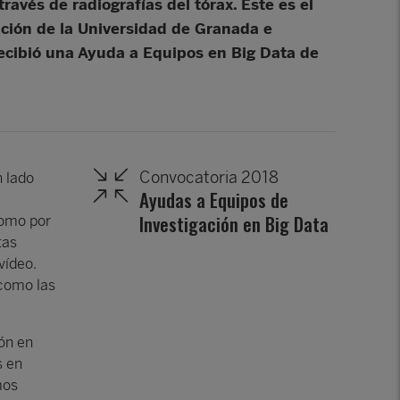
vés de radiografías del tórax. Este es el
ación de la Universidad de Granada e
ecibió una Ayuda a Equipos en Big Data de
Convocatoria 2018
n lado
Ayudas a Equipos de
Investigación en Big Data
como por
tas
vídeo.
 como las
ón en
s en
mos