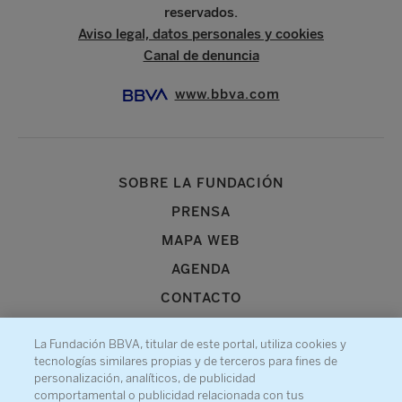
reservados.
Aviso legal, datos personales y cookies
Canal de denuncia
www.bbva.com
SOBRE LA FUNDACIÓN
PRENSA
MAPA WEB
AGENDA
CONTACTO
La Fundación BBVA, titular de este portal, utiliza cookies y
tecnologías similares propias y de terceros para fines de
personalización, analíticos, de publicidad
comportamental o publicidad relacionada con tus
Recibe información sobre nuestra actividad