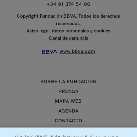
+34 91 374 54 00
Copyright Fundación BBVA. Todos los derechos
reservados.
Aviso legal, datos personales y cookies
Canal de denuncia
www.bbva.com
SOBRE LA FUNDACIÓN
PRENSA
MAPA WEB
AGENDA
CONTACTO
La Fundación BBVA, titular de este portal, utiliza cookies y