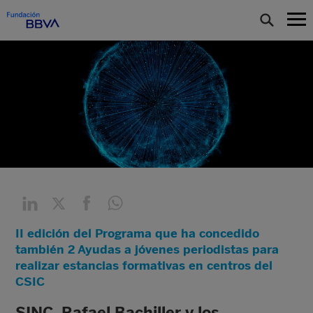
II edición del Programa que ha concedido
también 2 Ayudas a jóvenes periodistas para
realizar estancias formativas en centros del
CSIC
SINC, Rafael Bachiller y los