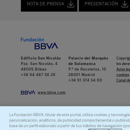
NOTA DE PRENSA
PRESENTACIÓN
Edificio San Nicolás
Palacio del Marqués
Copyrig
Pza. San Nicolás, 4
de Salamanca
los dere
48005 Bilbao
P.º de Recoletos, 10
Aviso le
+34 94 487 56 26
28001 Madrid
cookies
+34 91 374 54 00
Canal d
www.bbva.com
La Fundación BBVA, titular de este portal, utiliza cookies y tecnología
personalización, analíticos, de publicidad comportamental o publicid
base de un perfil elaborado a partir de tus hábitos de navegación (po