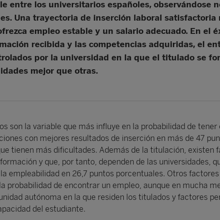
ble entre los universitarios españoles, observándose n
es. Una trayectoria de inserción laboral satisfactori
frezca empleo estable y un salario adecuado. En el éxi
ormación recibida y las competencias adquiridas, el en
olados por la universidad en la que el titulado se fo
idades mejor que otras.
os son la variable que más influye en la probabilidad de tener
aciones con mejores resultados de inserción en más de 47 pu
ue tienen más dificultades. Además de la titulación, existen 
 formación y que, por tanto, dependen de las universidades, q
a empleabilidad en 26,7 puntos porcentuales. Otros factores
 la probabilidad de encontrar un empleo, aunque en mucha m
nidad autónoma en la que residen los titulados y factores pe
apacidad del estudiante.