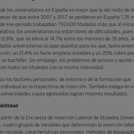
 de los universitarios en España es mejor que la del resto de l
 pesar de que entre 2007 y 2017 se perdieron en España 1,76 m
 de ese periodo trabajaban 792.000 titulados más que al inicio
elativa, los universitarios no están libres de dificultades, pu
l 8,8%, que se eleva al 14,7% entre los menores de 35 años.
ulados universitarios ocupan puestos para los que, teóricamen
cación; un 21,4% no tiene empleos estables y un 25% cobra po
 un bachiller. Sin embargo, los problemas de acceso y ajuste 
en todos los titulados con la misma intensidad.
za los factores personales, de entorno y de la formación que
 individual en la trayectoria de inserción. También indaga en e
s universidades cuyos egresados logran mejores resultados.
abilidad
a partir de la Encuesta de Inserción Laboral de titulados Univer
, cuatro grupos de variables que determinan la inserción labor
n recibida, características personales, métodos de búsqued