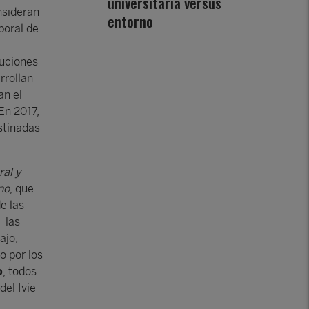
universitaria versus
nsideran
entorno
boral de
tuciones
rrollan
an el
En 2017,
estinadas
ral y
no
, que
e las
 las
ajo,
o por los
o
, todos
del Ivie