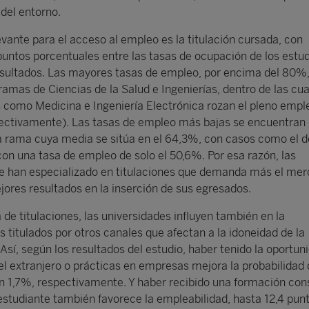
 del entorno.
evante para el acceso al empleo es la titulación cursada, con
 puntos porcentuales entre las tasas de ocupación de los estu
esultados. Las mayores tasas de empleo, por encima del 80%
ramas de Ciencias de la Salud e Ingenierías, dentro de las cua
s como Medicina e Ingeniería Electrónica rozan el pleno empl
ectivamente). Las tasas de empleo más bajas se encuentran 
 rama cuya media se sitúa en el 64,3%, con casos como el d
con una tasa de empleo de solo el 50,6%. Por esa razón, las
se han especializado en titulaciones que demanda más el me
jores resultados en la inserción de sus egresados.
de titulaciones, las universidades influyen también en la
 titulados por otros canales que afectan a la idoneidad de la
Así, según los resultados del estudio, haber tenido la oportun
el extranjero o prácticas en empresas mejora la probabilidad
n 1,7%, respectivamente. Y haber recibido una formación con
 estudiante también favorece la empleabilidad, hasta 12,4 pun