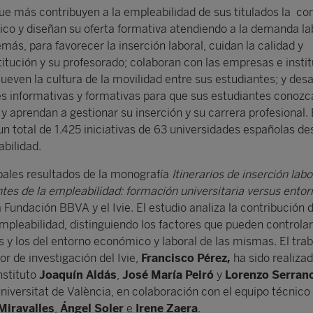
ue más contribuyen a la empleabilidad de sus titulados la co
gico y diseñan su oferta formativa atendiendo a la demanda la
emás, para favorecer la inserción laboral, cuidan la calidad y
titución y su profesorado; colaboran con las empresas e insti
even la cultura de la movilidad entre sus estudiantes; y desa
es informativas y formativas para que sus estudiantes conozc
y aprendan a gestionar su inserción y su carrera profesional. 
un total de 1.425 iniciativas de 63 universidades españolas d
abilidad.
ipales resultados de la monografía
Itinerarios de inserción labo
tes de la empleabilidad: formación universitaria versus entor
Fundación BBVA y el Ivie. El estudio analiza la contribución d
empleabilidad, distinguiendo los factores que pueden controlar
s y los del entorno económico y laboral de las mismas. El trab
tor de investigación del Ivie,
Francisco Pérez,
ha sido realizad
nstituto
Joaquín Aldás
,
José María Peiró
y
Lorenzo Serran
niversitat de València, en colaboración con el equipo técnico 
Miravalles
,
Ángel Soler
e
Irene Zaera
.