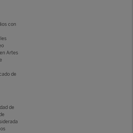
dios con
,
les
eo
en Artes
e
rcado de
idad de
 de
siderada
tos