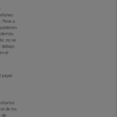
a
illones
. Pese a
es padecen
 Además,
te, no se
r debajo
en el
l papel
sitarios
al de los
a de