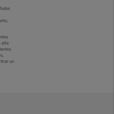
 Todos
unto,
antes
 alta
lentes
s,
ntrar un