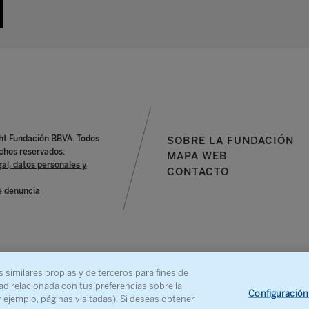
ht Fundación BBVA. Todos
SOBRE LA FUNDACIÓN
chos reservados.
MAPA WEB
gal, datos personales y
CONTACTO
e denuncia
s similares propias y de terceros para fines de
ad relacionada con tus preferencias sobre la
Configuración
r ejemplo, páginas visitadas). Si deseas obtener