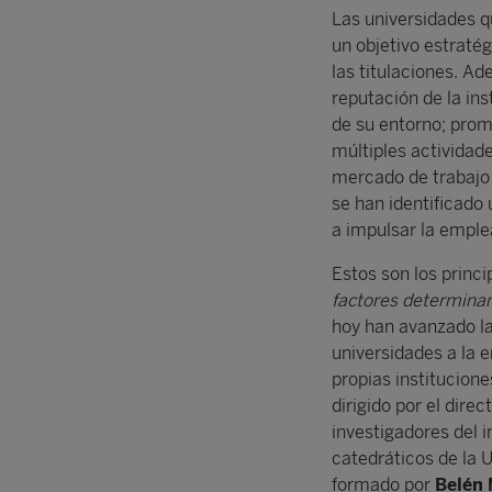
Las universidades q
un objetivo estraté
las titulaciones. Ad
reputación de la ins
de su entorno; promu
múltiples actividad
mercado de trabajo 
se han identificado 
a impulsar la emple
Estos son los princ
factores determinan
hoy han avanzado la 
universidades a la 
propias institucione
dirigido por el direc
investigadores del i
catedráticos de la U
formado por
Belén 