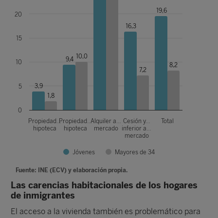
19,6
20
16,3
15
10,0
9,4
10
8,2
7,2
3,9
5
1,8
0
Propiedad…
Propiedad…
Alquiler a…
Cesión y…
Total
hipoteca
hipoteca
mercado
inferior a…
mercado
Jóvenes
Mayores de 34
Fuente: INE (ECV) y elaboración propia.
Las carencias habitacionales de los hogares
de inmigrantes
El acceso a la vivienda también es problemático para