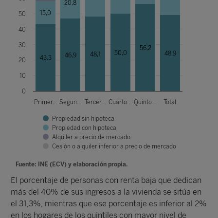
20,8
15,0
50
40
30
56,2
50,0
48,9
48,1
46,9
43,3
20
10
0
Primer…
Segun…
Tercer…
Cuarto…
Quinto…
Total
Propiedad sin hipoteca
Propiedad con hipoteca
Alquiler a precio de mercado
Cesión o alquiler inferior a precio de mercado
Fuente: INE (ECV) y elaboración propia.
El porcentaje de personas con renta baja que dedican
más del 40% de sus ingresos a la vivienda se sitúa en
el 31,3%, mientras que ese porcentaje es inferior al 2%
en los hogares de los quintiles con mayor nivel de