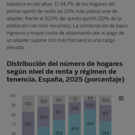
hipoteca en las altas. El 24,7% de los hogares del
primer quintil de renta (el 20% más pobre) vive de
alquiler, frente al 10,0% del quinto quintil (20% de la
población con más recursos). La combinación de bajos
ingresos y mayor coste de alojamiento por el pago de
un alquiler supone con más frecuencia una carga
elevada.
Distribución del número de hogares
según nivel de renta y régimen de
tenencia. España, 2025 (porcentaje)
100
4,9
7,1
9,0
10,0
12,0
17,0
90
10,0
12,0
16,7
16,7
80
20,3
28,9
24,7
70
30,9
26,2
24,4
60