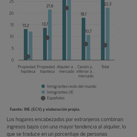
25
22,3
21,6
20
18,1
13,7
15
13,2
10,7
10
5
0
Propiedad…
Propiedad…
Alquiler a…
Cesión y…
Total
hipoteca
hipoteca
mercado
inferior a…
mercado
Inmigrantes resto del mundo
Inmigrantes UE
Españoles
Fuente: INE (ECV) y elaboración propia.
Los hogares encabezados por extranjeros combinan
ingresos bajos con una mayor tendencia al alquiler, lo
que se traduce en un porcentaje de personas