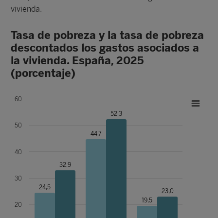
vivienda.
Tasa de pobreza y la tasa de pobreza
descontados los gastos asociados a
la vivienda. España, 2025
(porcentaje)
60
52,3
50
44,7
40
32,9
30
24,5
23,0
19,5
20