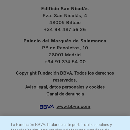
Edificio San Nicolás
Pza. San Nicolás, 4
48005 Bilbao
+34 94 487 56 26
Palacio del Marqués de Salamanca
P.º de Recoletos, 10
28001 Madrid
+34 91 374 54 00
Copyright Fundación BBVA. Todos los derechos
reservados.
Aviso legal, datos personales y cookies
Canal de denuncia
www.bbva.com
La Fundación BBVA, titular de este portal, utiliza cookies y