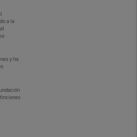
l
do a la
al
ia
ones y ha
és
Fundación
tinciones