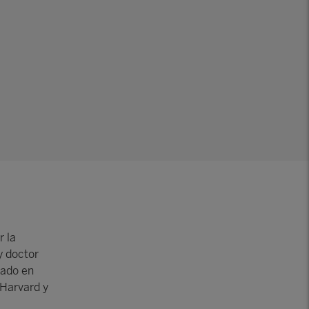
r la
y doctor
rado en
 Harvard y